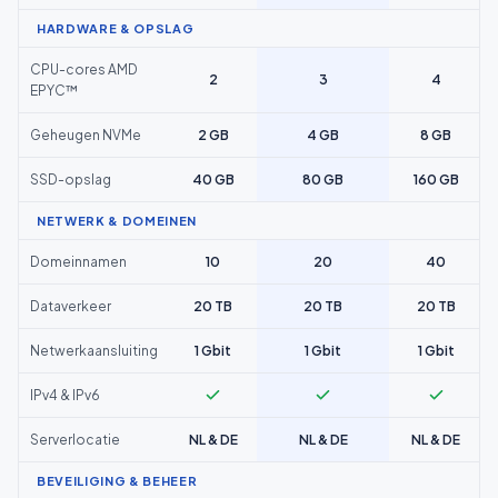
HARDWARE & OPSLAG
CPU-cores AMD
2
3
4
EPYC™
Geheugen NVMe
2 GB
4 GB
8 GB
SSD-opslag
40 GB
80 GB
160 GB
NETWERK & DOMEINEN
Domeinnamen
10
20
40
Dataverkeer
20 TB
20 TB
20 TB
Netwerkaansluiting
1 Gbit
1 Gbit
1 Gbit
IPv4 & IPv6
Serverlocatie
NL & DE
NL & DE
NL & DE
BEVEILIGING & BEHEER