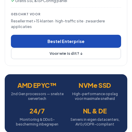
Gratis SSL & ISPConfig panel
GESCHIKT VOOR
Reseller met >15 klanten · high-traffic site · zwaardere
applicaties
Bestel Enterprise
Voor wie is dit? ↓
AMD EPYC™
NVMe SSD
2nd Gen processors — snelste
High-performance opslag
servertech
voor maximale snelheid
24/7
NL & DE
Monitoring & DDoS-
Servers in eigen datacenters,
bescherming inbegrepen
AVG/GDPR-compliant