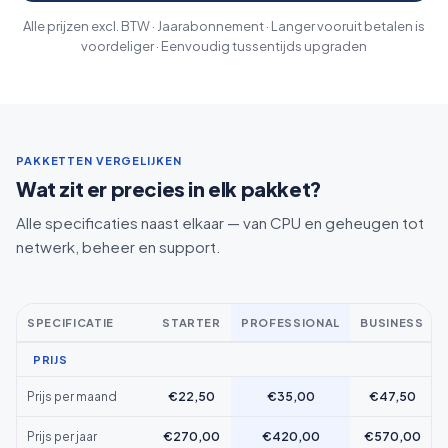
Alle prijzen excl. BTW · Jaarabonnement · Langer vooruit betalen is
voordeliger · Eenvoudig tussentijds upgraden
PAKKETTEN VERGELIJKEN
Wat zit er precies in elk pakket?
Alle specificaties naast elkaar — van CPU en geheugen tot
netwerk, beheer en support.
SPECIFICATIE
STARTER
PROFESSIONAL
BUSINESS
PRIJS
Prijs per maand
€22,50
€35,00
€47,50
Prijs per jaar
€270,00
€420,00
€570,00