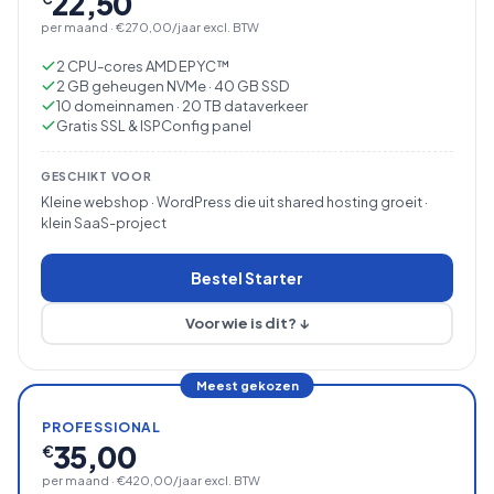
22,50
per maand · €270,00/jaar excl. BTW
2 CPU-cores AMD EPYC™
2 GB geheugen NVMe · 40 GB SSD
10 domeinnamen · 20 TB dataverkeer
Gratis SSL & ISPConfig panel
GESCHIKT VOOR
Kleine webshop · WordPress die uit shared hosting groeit ·
klein SaaS-project
Bestel Starter
Voor wie is dit? ↓
Meest gekozen
PROFESSIONAL
35,00
€
per maand · €420,00/jaar excl. BTW