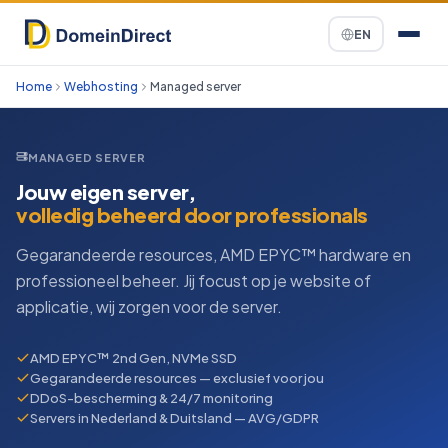
EN
Home
Webhosting
Managed server
MANAGED SERVER
Jouw eigen server,
volledig beheerd door professionals
Gegarandeerde resources, AMD EPYC™ hardware en
professioneel beheer. Jij focust op je website of
applicatie, wij zorgen voor de server.
AMD EPYC™ 2nd Gen, NVMe SSD
Gegarandeerde resources — exclusief voor jou
DDoS-bescherming & 24/7 monitoring
Servers in Nederland & Duitsland — AVG/GDPR