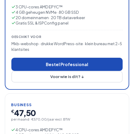
3 CPU-cores AMD EPYC™
4 GB geheugen NVMe · 80 GB SSD
20 domeinnamen · 20 TB dataverkeer
Gratis SSL & ISPConfig panel
GESCHIKT VOOR
Mkb-webshop · drukke WordPress-site · klein bureau met 2–5
klantsites
Bestel Professional
Voor wie is dit? ↓
BUSINESS
47,50
€
per maand · €570,00/jaar excl. BTW
4 CPU-cores AMD EPYC™