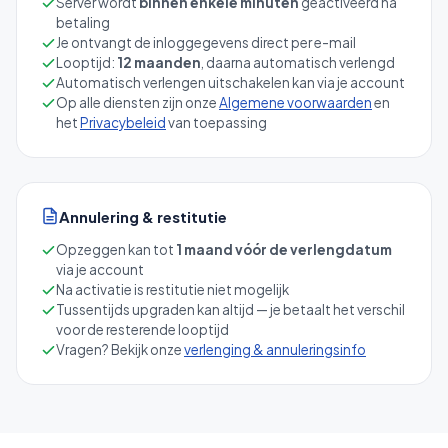
Server wordt
binnen enkele minuten
geactiveerd na
betaling
Je ontvangt de inloggegevens direct per e-mail
Looptijd:
12 maanden
, daarna automatisch verlengd
Automatisch verlengen uitschakelen kan via je account
Op alle diensten zijn onze
Algemene voorwaarden
en
het
Privacybeleid
van toepassing
Annulering & restitutie
Opzeggen kan tot
1 maand vóór de verlengdatum
via je account
Na activatie is restitutie niet mogelijk
Tussentijds upgraden kan altijd — je betaalt het verschil
voor de resterende looptijd
Vragen? Bekijk onze
verlenging & annuleringsinfo