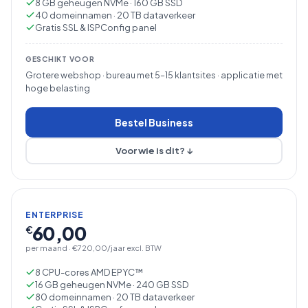
8 GB geheugen NVMe · 160 GB SSD
40 domeinnamen · 20 TB dataverkeer
Gratis SSL & ISPConfig panel
GESCHIKT VOOR
Grotere webshop · bureau met 5–15 klantsites · applicatie met
hoge belasting
Bestel Business
Voor wie is dit? ↓
ENTERPRISE
60,00
€
per maand · €720,00/jaar excl. BTW
8 CPU-cores AMD EPYC™
16 GB geheugen NVMe · 240 GB SSD
80 domeinnamen · 20 TB dataverkeer