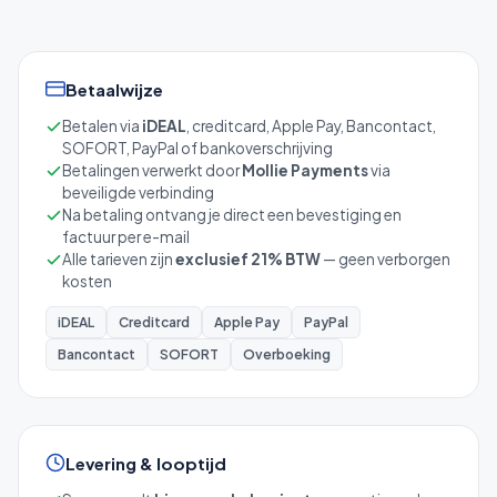
Betaalwijze
Betalen via
iDEAL
, creditcard, Apple Pay, Bancontact,
SOFORT, PayPal of bankoverschrijving
Betalingen verwerkt door
Mollie Payments
via
beveiligde verbinding
Na betaling ontvang je direct een bevestiging en
factuur per e-mail
Alle tarieven zijn
exclusief 21% BTW
— geen verborgen
kosten
iDEAL
Creditcard
Apple Pay
PayPal
Bancontact
SOFORT
Overboeking
Levering & looptijd