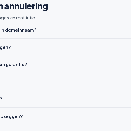
n annulering
en en restitutie.
mijn domeinnaam?
ggen?
gen garantie?
l?
l opzeggen?