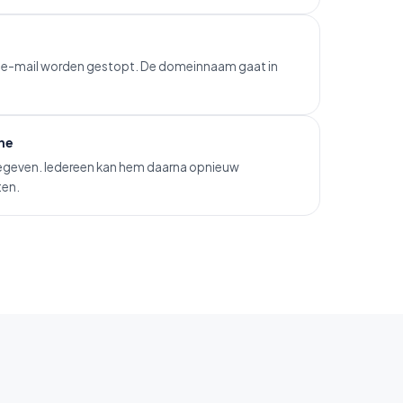
en e-mail worden gestopt. De domeinnaam gaat in
ne
egeven. Iedereen kan hem daarna opnieuw
ten.