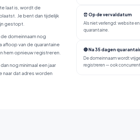
e laat is, wordt de
⏰ Op de vervaldatum
laatst. Je bent dan tijdelijk
Als niet verlengd: website 
ijn gestopt.
quarantaine.
e de domeinnaam nog
a afloop van de quarantaine
🔴 Na 35 dagen quarantai
n hem opnieuw registreren.
De domeinnaam wordt vrijg
dan nog minimaal een jaar
registreren — ook concurren
ie naar dat adres worden