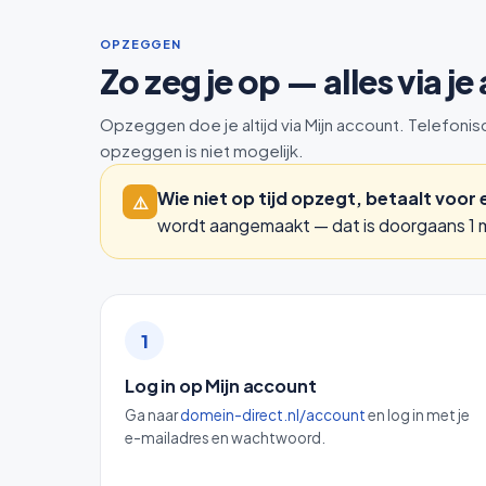
OPZEGGEN
Zo zeg je op — alles via j
Opzeggen doe je altijd via Mijn account. Telefonis
opzeggen is niet mogelijk.
Wie niet op tijd opzegt, betaalt voor
⚠️
wordt aangemaakt — dat is doorgaans 1 m
1
Log in op Mijn account
Ga naar
domein-direct.nl/account
en log in met je
e-mailadres en wachtwoord.