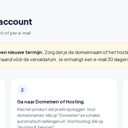
e account
ch of per e-mail
 een nieuwe termijn.
Zorg dat je de domeinnaam of het hosti
aand vóór de vervaldatum. Je ontvangt een e-mail 30 dagen v
2
Ga naar Domeinen of Hosting
Kies het product dat je wilt opzeggen. Voor
domeinnamen: klik op "Domeinen" en schakel
automatisch verlengen uit. Voor hosting: klik op
"Hosting & Services".