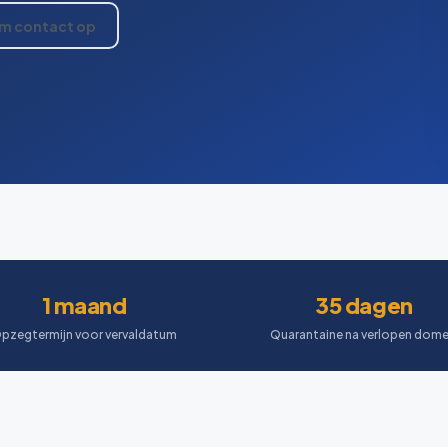
m contact op
1 maand
35 dagen
pzegtermijn voor vervaldatum
Quarantaine na verlopen dome