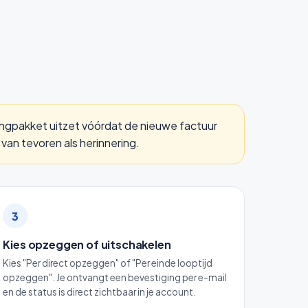
ngpakket uitzet vóórdat de nieuwe factuur
an tevoren als herinnering.
3
Kies opzeggen of uitschakelen
Kies "Per direct opzeggen" of "Per einde looptijd
opzeggen". Je ontvangt een bevestiging per e-mail
en de status is direct zichtbaar in je account.