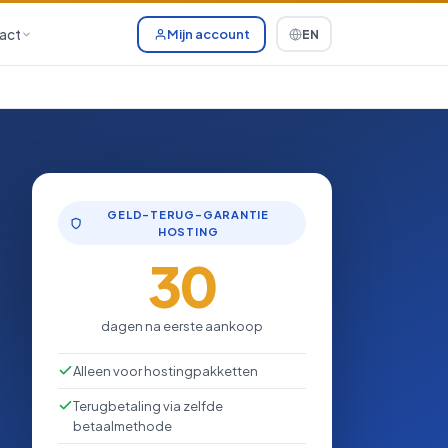
act
Mijn account
EN
GELD-TERUG-GARANTIE
HOSTING
30
dagen na eerste aankoop
Alleen voor hostingpakketten
Terugbetaling via zelfde
betaalmethode