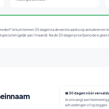
vreden? Je kunt binnen 30 dagen na de eerste aankoop annuleren en re
pkosten (gelijk aan 1 maand). Na de 30 dagen proefperiode is geen res
📅 30 dagen vóór verval
omeinnaam
Je ontvangt een herinnering 
wilt verlengen of opzeggen.