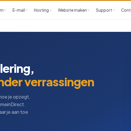
am
E-mail
Hosting
Website maken
Support
Cont
lering,
nder verrassingen
hoe je opzegt,
omeinDirect.
aar je aan toe