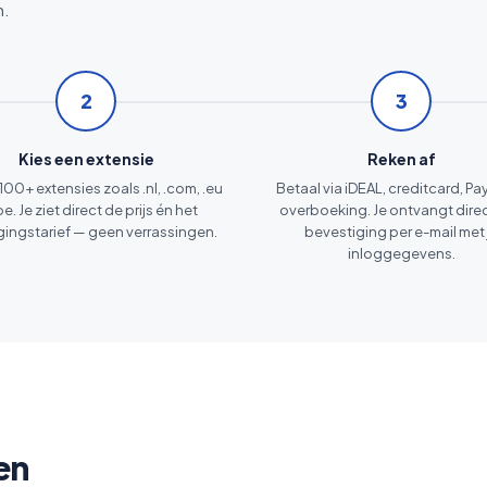
n.
2
3
Kies een extensie
Reken af
 100+ extensies zoals .nl, .com, .eu
Betaal via iDEAL, creditcard, Pa
be. Je ziet direct de prijs én het
overboeking. Je ontvangt dire
gingstarief — geen verrassingen.
bevestiging per e-mail met 
inloggegevens.
en