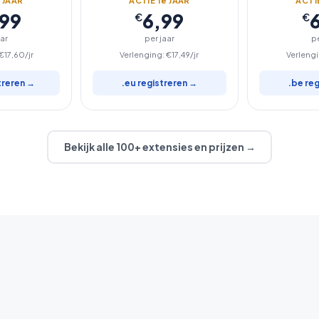
e
JAAR
ACTIE 1
e
JAAR
ACTIE
,99
6,99
€
€
aar
per jaar
pe
€17,60/jr
Verlenging: €17,49/jr
Verlengi
treren →
.eu registreren →
.be re
Bekijk alle 100+ extensies en prijzen →