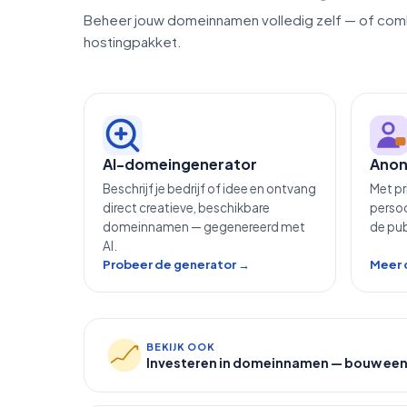
Beheer jouw domeinnamen volledig zelf — of com
hostingpakket.
AI-domeingenerator
Anon
Beschrijf je bedrijf of idee en ontvang
Met pr
direct creatieve, beschikbare
persoo
domeinnamen — gegenereerd met
de pu
AI.
Probeer de generator →
Meer 
BEKIJK OOK
Investeren in domeinnamen — bouw een