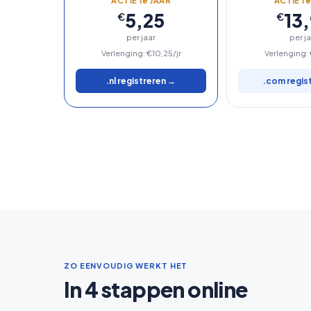
ACTIE 1
e
JAAR
ACTIE 1
5,25
13
€
€
per jaar
per j
Verlenging: €10,25/jr
Verlenging: 
.nl registreren →
.com regis
ZO EENVOUDIG WERKT HET
In 4 stappen online