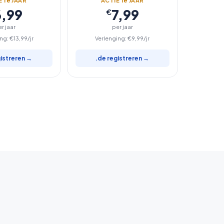
 1
e
JAAR
ACTIE 1
e
JAAR
6,99
7,99
€
r jaar
per jaar
ng: €13,99/jr
Verlenging: €9,99/jr
gistreren →
.de registreren →