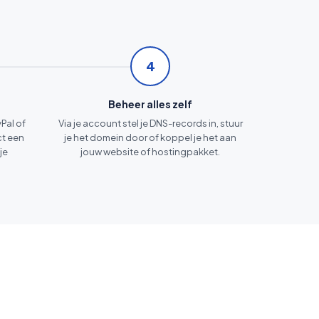
4
Beheer alles zelf
yPal of
Via je account stel je DNS-records in, stuur
ct een
je het domein door of koppel je het aan
je
jouw website of hostingpakket.