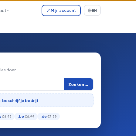
act
Mijn account
EN
ties doen
Zoeken →
eschrijf je bedrijf
u
.be
.de
€6,99
€6,99
€7,99