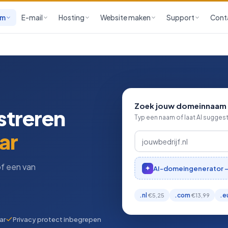
am
E-mail
Hosting
Website maken
Support
Cont
Zoek jouw domeinnaam
streren
Typ een naam of laat AI sugges
ar
of een van
AI-domeingenerator — b
✦
.nl
.com
.e
€5,25
€13,99
ar
Privacy protect inbegrepen