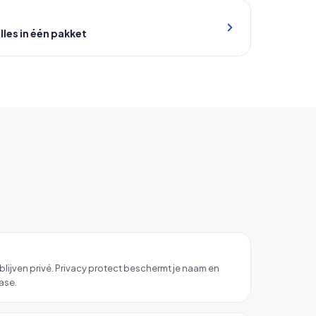
les in één pakket
jven privé. Privacy protect beschermt je naam en
ase.