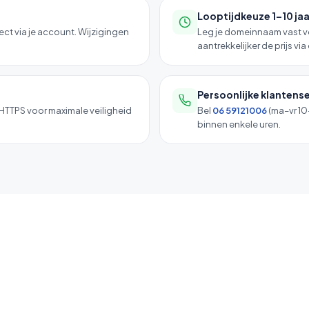
Looptijdkeuze 1–10 jaa
ect via je account. Wijzigingen
Leg je domeinnaam vast voo
aantrekkelijker de prijs vi
Persoonlijke klantens
HTTPS voor maximale veiligheid
Bel
06 59121006
(ma–vr 10–
binnen enkele uren.