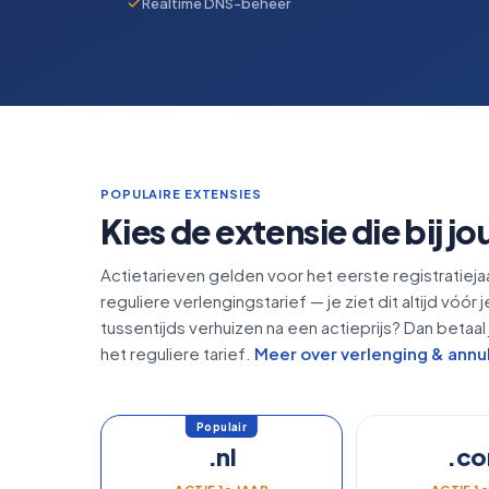
Realtime DNS-beheer
POPULAIRE EXTENSIES
Kies de extensie die bij jo
Actietarieven gelden voor het eerste registratieja
reguliere verlengingstarief — je ziet dit altijd vóór j
tussentijds verhuizen na een actieprijs? Dan betaal 
het reguliere tarief.
Meer over verlenging & annu
.nl
.c