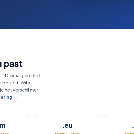
u past
ar. Daarna geldt het
e bestelt. Wil je
je het verschil met
lering →
om
.eu