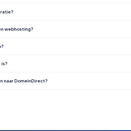
tratie?
 en webhosting?
n?
 is?
en naar DomeinDirect?