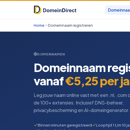
Domeinna
Home
Domeinnaam registreren
DOMEINNAMEN
Domeinnaam regi
vanaf
€5,25 per ja
Leg jouw naam online vast met een .nl, .com 
de 100+ extensies. Inclusief DNS-beheer,
privacybescherming en AI-domeingenerator.
Binnen minuten geregistreerd
Looptijd 1 t/m 10 ja