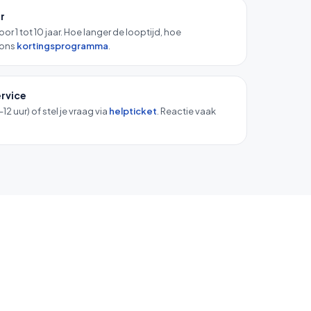
r
r 1 tot 10 jaar. Hoe langer de looptijd, hoe
a ons
kortingsprogramma
.
ervice
12 uur) of stel je vraag via
helpticket
. Reactie vaak