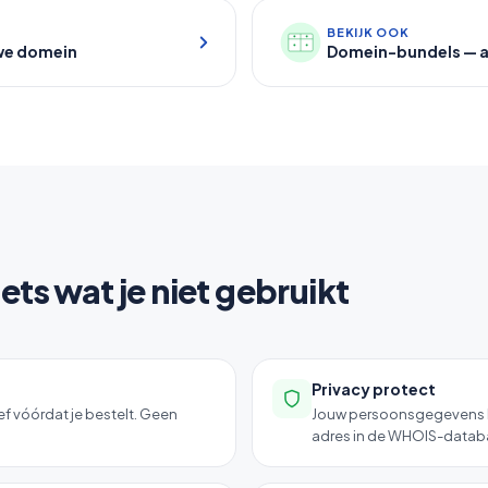
BEKIJK OOK
uwe domein
Domein-bundels — al
iets wat je niet gebruikt
Privacy protect
rief vóórdat je bestelt. Geen
Jouw persoonsgegevens bli
adres in de WHOIS-datab