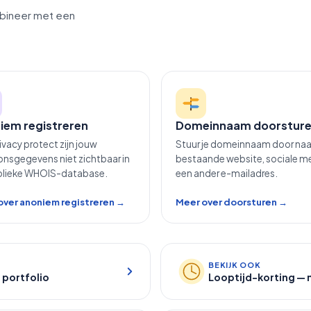
bineer met een
iem registreren
Domeinnaam doorstur
ivacy protect zijn jouw
Stuur je domeinnaam door naa
nsgegevens niet zichtbaar in
bestaande website, sociale m
blieke WHOIS-database.
een ander e-mailadres.
over anoniem registreren →
Meer over doorsturen →
BEKIJK OOK
 portfolio
Looptijd-korting — m