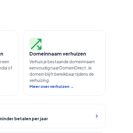
en
Domeinnaam verhuizen
r een
Verhuis je bestaande domeinnaam
edia of
eenvoudig naar DomeinDirect. Je
domein blijft bereikbaar tijdens de
verhuizing.
Meer over verhuizen →
inder betalen per jaar