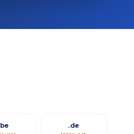
.be
.de