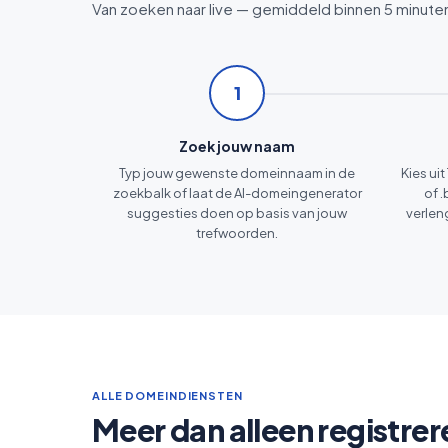
Van zoeken naar live — gemiddeld binnen 5 minute
1
Zoek jouw naam
Typ jouw gewenste domeinnaam in de
Kies uit
zoekbalk of laat de AI-domeingenerator
of .
suggesties doen op basis van jouw
verlen
trefwoorden.
ALLE DOMEINDIENSTEN
Meer dan alleen registrer