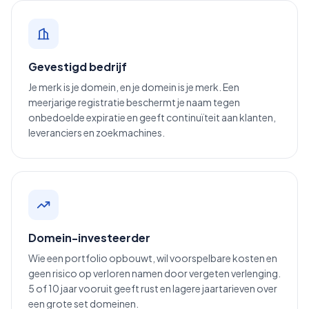
Gevestigd bedrijf
Je merk is je domein, en je domein is je merk. Een
meerjarige registratie beschermt je naam tegen
onbedoelde expiratie en geeft continuïteit aan klanten,
leveranciers en zoekmachines.
Domein-investeerder
Wie een portfolio opbouwt, wil voorspelbare kosten en
geen risico op verloren namen door vergeten verlenging.
5 of 10 jaar vooruit geeft rust en lagere jaartarieven over
een grote set domeinen.