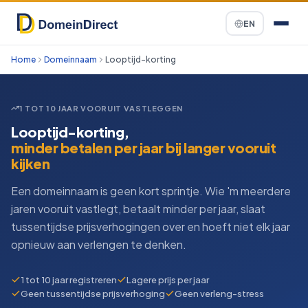
EN
Home
Domeinnaam
Looptijd-korting
1 TOT 10 JAAR VOORUIT VASTLEGGEN
Looptijd-korting,
minder betalen per jaar bij langer vooruit
kijken
Een domeinnaam is geen kort sprintje. Wie 'm meerdere
jaren vooruit vastlegt, betaalt minder per jaar, slaat
tussentijdse prijsverhogingen over en hoeft niet elk jaar
opnieuw aan verlengen te denken.
1 tot 10 jaar registreren
Lagere prijs per jaar
Geen tussentijdse prijsverhoging
Geen verleng-stress