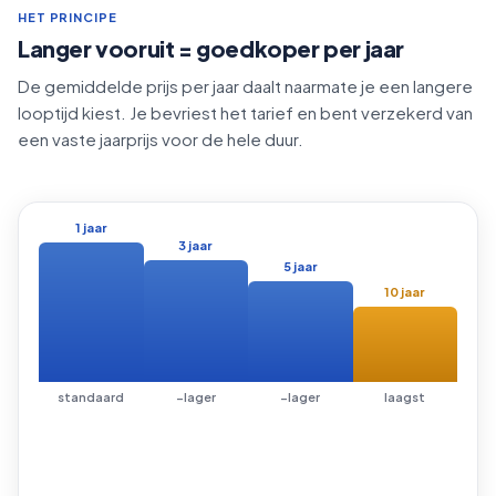
HET PRINCIPE
Langer vooruit = goedkoper per jaar
De gemiddelde prijs per jaar daalt naarmate je een langere
looptijd kiest. Je bevriest het tarief en bent verzekerd van
een vaste jaarprijs voor de hele duur.
1 jaar
3 jaar
5 jaar
10 jaar
standaard
−lager
−lager
laagst