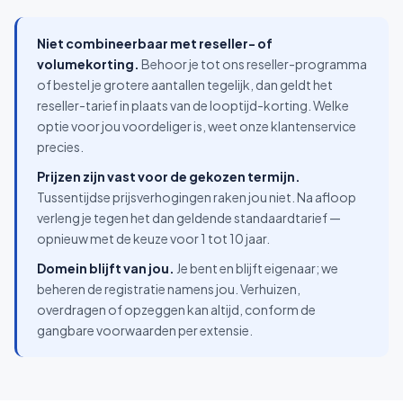
Niet combineerbaar met reseller- of
volumekorting.
Behoor je tot ons reseller-programma
of bestel je grotere aantallen tegelijk, dan geldt het
reseller-tarief in plaats van de looptijd-korting. Welke
optie voor jou voordeliger is, weet onze klantenservice
precies.
Prijzen zijn vast voor de gekozen termijn.
Tussentijdse prijsverhogingen raken jou niet. Na afloop
verleng je tegen het dan geldende standaardtarief —
opnieuw met de keuze voor 1 tot 10 jaar.
Domein blijft van jou.
Je bent en blijft eigenaar; we
beheren de registratie namens jou. Verhuizen,
overdragen of opzeggen kan altijd, conform de
gangbare voorwaarden per extensie.