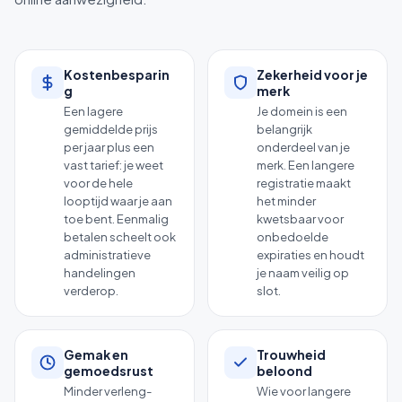
Kostenbesparin
Zekerheid voor je
g
merk
Een lagere
Je domein is een
gemiddelde prijs
belangrijk
per jaar plus een
onderdeel van je
vast tarief: je weet
merk. Een langere
voor de hele
registratie maakt
looptijd waar je aan
het minder
toe bent. Eenmalig
kwetsbaar voor
betalen scheelt ook
onbedoelde
administratieve
expiraties en houdt
handelingen
je naam veilig op
verderop.
slot.
Gemak en
Trouwheid
gemoedsrust
beloond
Minder verleng-
Wie voor langere