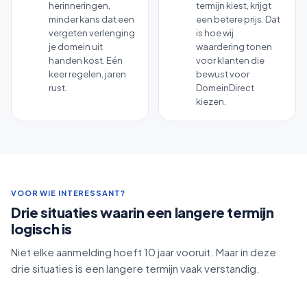
herinneringen,
termijn kiest, krijgt
minder kans dat een
een betere prijs. Dat
vergeten verlenging
is hoe wij
je domein uit
waardering tonen
handen kost. Eén
voor klanten die
keer regelen, jaren
bewust voor
rust.
DomeinDirect
kiezen.
VOOR WIE INTERESSANT?
Drie situaties waarin een langere termijn
logisch is
Niet elke aanmelding hoeft 10 jaar vooruit. Maar in deze
drie situaties is een langere termijn vaak verstandig.