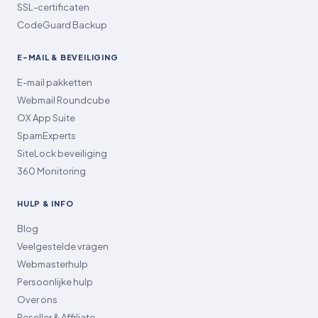
SSL-certificaten
CodeGuard Backup
E-MAIL & BEVEILIGING
E-mail pakketten
Webmail Roundcube
OX App Suite
SpamExperts
SiteLock beveiliging
360 Monitoring
HULP & INFO
Blog
Veelgestelde vragen
Webmasterhulp
Persoonlijke hulp
Over ons
Reseller & Affiliate