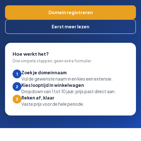
Domein registreren
Eerst meer lezen
Hoe werkt het?
Drie simpele stappen, geen extra formulier
Zoek je domeinnaam
1
Vul de gewenste naam in en kies een extensie.
Kies looptijd in winkelwagen
2
Dropdown van 1 tot 10 jaar; prijs past direct aan.
Reken af, klaar
3
Vaste prijs voor de hele periode.