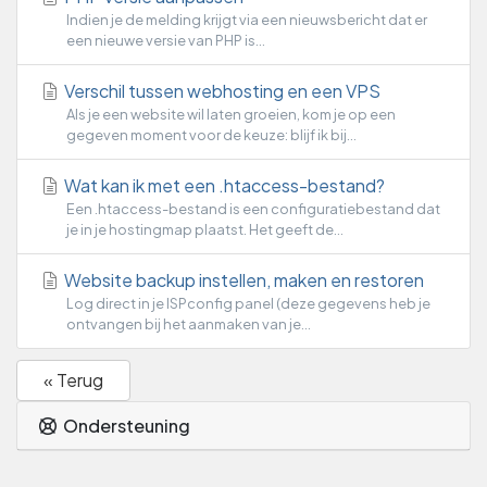
Indien je de melding krijgt via een nieuwsbericht dat er
een nieuwe versie van PHP is...
Verschil tussen webhosting en een VPS
Als je een website wil laten groeien, kom je op een
gegeven moment voor de keuze: blijf ik bij...
Wat kan ik met een .htaccess-bestand?
Een .htaccess-bestand is een configuratiebestand dat
je in je hostingmap plaatst. Het geeft de...
Website backup instellen, maken en restoren
Log direct in je ISPconfig panel (deze gegevens heb je
ontvangen bij het aanmaken van je...
« Terug
Ondersteuning