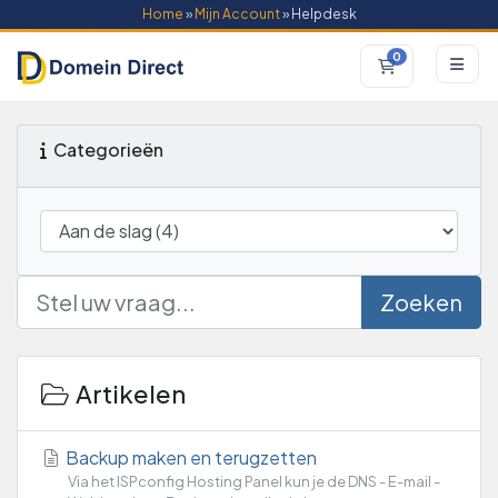
Home
»
Mijn Account
» Helpdesk
0
Winkelwagen
Categorieën
Zoeken
Artikelen
Backup maken en terugzetten
Via het ISPconfig Hosting Panel kun je de DNS - E-mail -