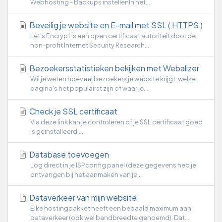
Webhosting - Backups instellenIn het...
Beveilig je website en E-mail met SSL ( HTTPS )
Let's Encrypt is een open certificaat autoriteit door de
non-profit Internet Security Research...
Bezoekersstatistieken bekijken met Webalizer
Wil je weten hoeveel bezoekers je website krijgt, welke
pagina's het populairst zijn of waar je...
Check je SSL certificaat
Via deze link kan je controleren of je SSL certificaat goed
is geinstalleerd....
Database toevoegen
Log direct in je ISPconfig panel (deze gegevens heb je
ontvangen bij het aanmaken van je...
Dataverkeer van mijn website
Elke hostingpakket heeft een bepaald maximum aan
dataverkeer (ook wel bandbreedte genoemd). Dat...