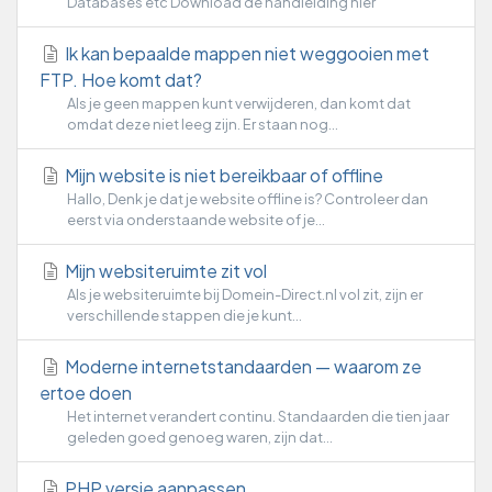
Databases etc Download de handleiding hier
Ik kan bepaalde mappen niet weggooien met
FTP. Hoe komt dat?
Als je geen mappen kunt verwijderen, dan komt dat
omdat deze niet leeg zijn. Er staan nog...
Mijn website is niet bereikbaar of offline
Hallo, Denk je dat je website offline is? Controleer dan
eerst via onderstaande website of je...
Mijn websiteruimte zit vol
Als je websiteruimte bij Domein-Direct.nl vol zit, zijn er
verschillende stappen die je kunt...
Moderne internetstandaarden — waarom ze
ertoe doen
Het internet verandert continu. Standaarden die tien jaar
geleden goed genoeg waren, zijn dat...
PHP versie aanpassen