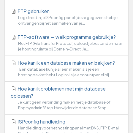
FTP gebruiken
Log direct in je ISPconfig panel (deze gegevens heb je
ontvangen bij het aanmaken van je...
FTP-software — welk programma gebruik je?
Met FTP (File Transfer Protocol) upload je bestanden naar
je hostingruimte bij Domein-Direct. Je...
Hoe kan ik een database maken en bekijken?
Een database kun je alleen maken als je een
hostingpakket hebt.Login via je accountpanel bij...
Hoe kan ik problemen met mijn database
oplossen?
Je kunt geen verbinding maken met je database of
Phpmyadmin?Stap 1:Verwijder de database Stap...
ISPconfig handleiding
Handleiding voor het hostingpanel met DNS, FTP, E-mail,