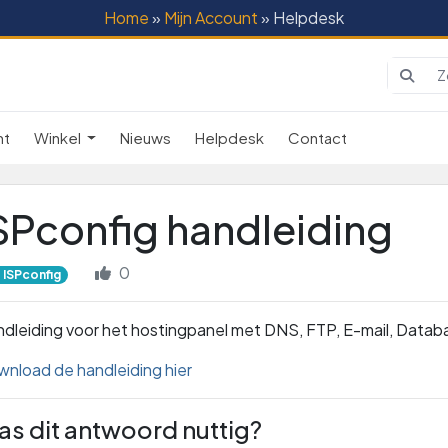
Home
»
Mijn Account
» Helpdesk
nt
Winkel
Nieuws
Helpdesk
Contact
SPconfig handleiding
0
ISPconfig
dleiding voor het hostingpanel met DNS, FTP, E-mail, Datab
nload de handleiding hier
s dit antwoord nuttig?