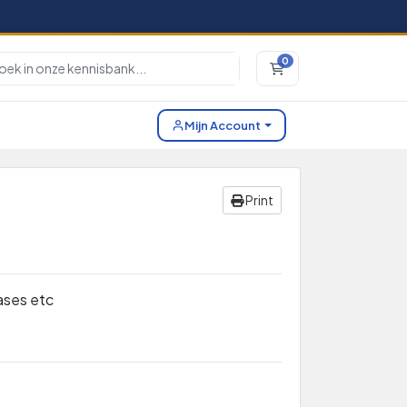
0
Winkelwagen
Mijn Account
Print
ases etc