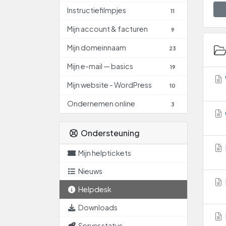
Instructiefilmpjes
11
Mijn account & facturen
9
Mijn domeinnaam
23
Mijn e-mail — basics
19
Mijn website - WordPress
10
Ondernemen online
3
Ondersteuning
Mijn helptickets
Nieuws
Helpdesk
Downloads
Server status