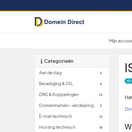
Mijn accou
Categorieën
I
Aan de slag
4
Beveiliging & SSL
6
DNS & Koppelingen
14
Han
Domeinnamen - verdieping
3
Dow
E-mail technisch
13
Wa
Hosting technisch
18