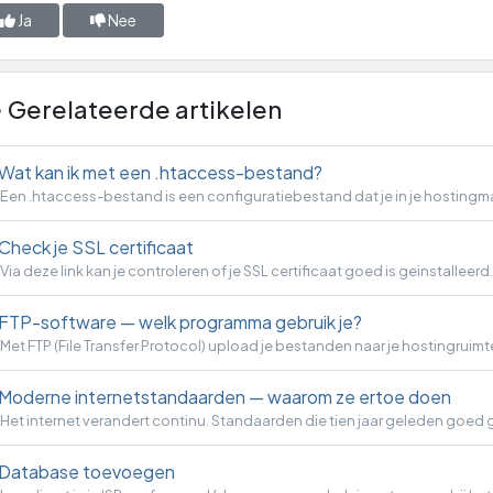
Ja
Nee
Gerelateerde artikelen
Wat kan ik met een .htaccess-bestand?
Een .htaccess-bestand is een configuratiebestand dat je in je hostingmap
Check je SSL certificaat
Via deze link kan je controleren of je SSL certificaat goed is geinstalleerd..
FTP-software — welk programma gebruik je?
Met FTP (File Transfer Protocol) upload je bestanden naar je hostingruimte 
Moderne internetstandaarden — waarom ze ertoe doen
Het internet verandert continu. Standaarden die tien jaar geleden goed g
Database toevoegen