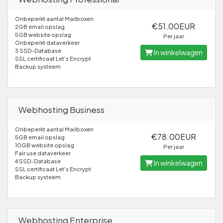
Onbeperkt aantal Mailboxen
€51.00EUR
2GB email opslag
5GB website opslag
Per jaar
Onbeperkt dataverkeer
3 SSD-Database
In winkelwagen
SSL certificaat Let's Encrypt
Backup systeem
Webhosting Business
Onbeperkt aantal Mailboxen
€78.00EUR
5GB email opslag
10GB website opslag
Per jaar
Fair use dataverkeer
4 SSD-Database
In winkelwagen
SSL certificaat Let's Encrypt
Backup systeem
Webhosting Enterprise