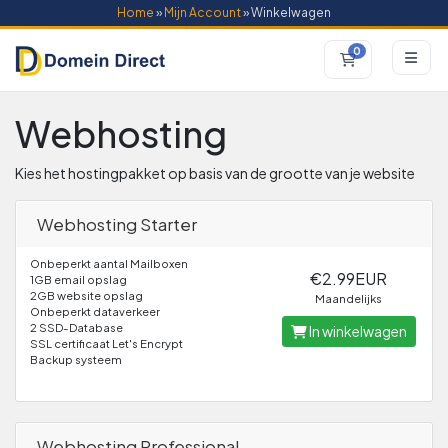
Home
»
Mijn Account
» Winkelwagen
0
Winkelwagen
Webhosting
Kies het hostingpakket op basis van de grootte van je website
Webhosting Starter
Onbeperkt aantal Mailboxen
€2.99EUR
1GB email opslag
2GB website opslag
Maandelijks
Onbeperkt dataverkeer
2 SSD-Database
In winkelwagen
SSL certificaat Let's Encrypt
Backup systeem
Webhosting Professional