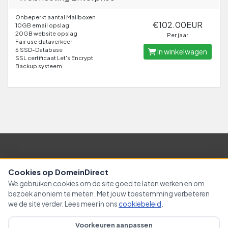
Onbeperkt aantal Mailboxen
€102.00EUR
10GB email opslag
20GB website opslag
Per jaar
Fair use dataverkeer
5 SSD-Database
In winkelwagen
SSL certificaat Let's Encrypt
Backup systeem
Nederlands / € EUR
Cookies op DomeinDirect
We gebruiken cookies om de site goed te laten werken en om
Contact
algemene voorwaarden
bezoek anoniem te meten. Met jouw toestemming verbeteren
we de site verder. Lees meer in ons
cookiebeleid
.
Copyright © 2026 Domein-Direct. Alle rechten zijn
Voorkeuren aanpassen