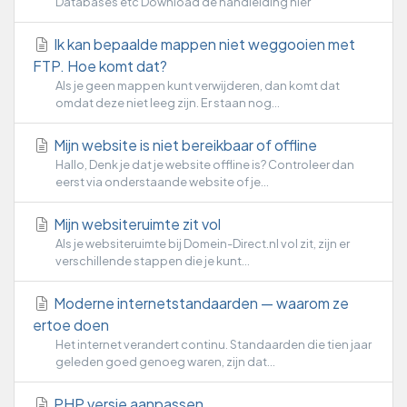
Databases etc Download de handleiding hier
Ik kan bepaalde mappen niet weggooien met
FTP. Hoe komt dat?
Als je geen mappen kunt verwijderen, dan komt dat
omdat deze niet leeg zijn. Er staan nog...
Mijn website is niet bereikbaar of offline
Hallo, Denk je dat je website offline is? Controleer dan
eerst via onderstaande website of je...
Mijn websiteruimte zit vol
Als je websiteruimte bij Domein-Direct.nl vol zit, zijn er
verschillende stappen die je kunt...
Moderne internetstandaarden — waarom ze
ertoe doen
Het internet verandert continu. Standaarden die tien jaar
geleden goed genoeg waren, zijn dat...
PHP versie aanpassen