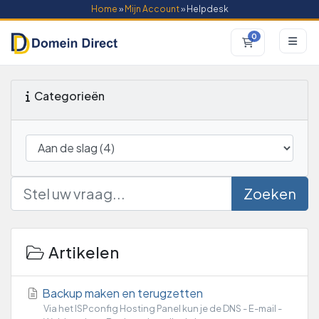
Home
»
Mijn Account
» Helpdesk
0
Winkelwagen
Categorieën
Zoeken
Artikelen
Backup maken en terugzetten
Via het ISPconfig Hosting Panel kun je de DNS - E-mail -