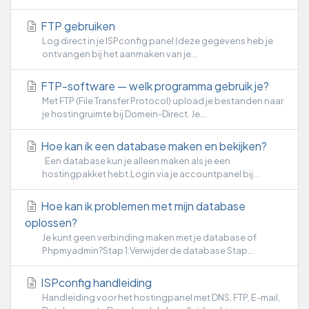
FTP gebruiken
Log direct in je ISPconfig panel (deze gegevens heb je
ontvangen bij het aanmaken van je...
FTP-software — welk programma gebruik je?
Met FTP (File Transfer Protocol) upload je bestanden naar
je hostingruimte bij Domein-Direct. Je...
Hoe kan ik een database maken en bekijken?
Een database kun je alleen maken als je een
hostingpakket hebt.Login via je accountpanel bij...
Hoe kan ik problemen met mijn database
oplossen?
Je kunt geen verbinding maken met je database of
Phpmyadmin?Stap 1:Verwijder de database Stap...
ISPconfig handleiding
Handleiding voor het hostingpanel met DNS, FTP, E-mail,