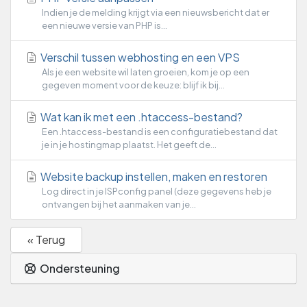
Indien je de melding krijgt via een nieuwsbericht dat er
een nieuwe versie van PHP is...
Verschil tussen webhosting en een VPS
Als je een website wil laten groeien, kom je op een
gegeven moment voor de keuze: blijf ik bij...
Wat kan ik met een .htaccess-bestand?
Een .htaccess-bestand is een configuratiebestand dat
je in je hostingmap plaatst. Het geeft de...
Website backup instellen, maken en restoren
Log direct in je ISPconfig panel (deze gegevens heb je
ontvangen bij het aanmaken van je...
« Terug
Ondersteuning