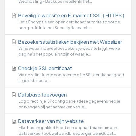
Webhosting - Backups instellenIn het...
Beveilig je website en E-mail met SSL ( HTTPS )
Let's Encrypt is een open certificaat autoriteit door de
non-profit Internet Security Research...
Bezoekersstatistieken bekijken met Webalizer
Wil je weten hoeveel bezoekers je website krijgt, welke
pagina's het populairst zijn of waar je...
Check je SSL certificaat
Via deze link kan je controleren of je SSL certificaat goed
is geinstalleerd....
Database toevoegen
Log direct in je ISPconfig panel (deze gegevens heb je
ontvangen bij het aanmaken van je...
Dataverkeer van mijn website
Elke hostingpakket heeft een bepaald maximum aan
dataverkeer (ook wel bandbreedte genoemd). Dat...