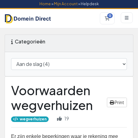
Home
»
Mijn Account
» Helpdesk
0
Winkelwagen
Categorieën
Voorwaarden
wegverhuizen
Print
19
wegverhuizen
Er zijn enkele beperkingen waar je rekening mee