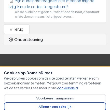
Mijn oude host reageert niet meer op mij hoe
krijg ik nu de codes toegestuurd?
Als de oude host geen autorisatiecode naar je opstuurt
of de domeinnaam niet vrijgeeft voor...
« Terug
Ondersteuning
Nederlands / € EUR
Cookies op DomeinDirect
We gebruiken cookies om de site goed te laten werken en om
Contact
algemene voorwaarden
bezoek anoniem te meten. Met jouw toestemming verbeteren
we de site verder. Lees meer in ons
cookiebeleid
.
Copyright © 2026 Domein-Direct. Alle rechten zijn
Voorkeuren aanpassen
voorbehouden. Prijzen zijn exclusief BTW
Alleen noodzakelijk