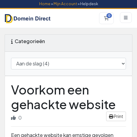
Home
»
Mijn Account
» Helpdesk
0
Winkelwagen
Categorieën
Voorkom een
gehackte website
Print
0
Een gehackte website kan ernstige gevolgen