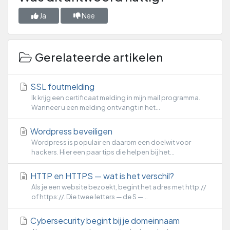
Ja
Nee
Gerelateerde artikelen
SSL foutmelding
Ik krijg een certificaat melding in mijn mail programma.
Wanneer u een melding ontvangt in het...
Wordpress beveiligen
Wordpress is populair en daarom een doelwit voor
hackers. Hier een paar tips die helpen bij het...
HTTP en HTTPS — wat is het verschil?
Als je een website bezoekt, begint het adres met http://
of https://. Die twee letters — de S —...
Cybersecurity begint bij je domeinnaam