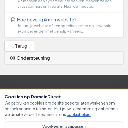
Als mensen aan cybersecurity denken, denken ze aan
virusscanners en firewalls. Maar de meeste...
Hoe beveilig ik mijn website?
Je kunt je website of een specifieke map op je website
extra beveiligen met behulp van een...
« Terug
Ondersteuning
Nederlands / € EUR
Cookies op DomeinDirect
We gebruiken cookies om de site goed te laten werken en om
Contact
algemene voorwaarden
bezoek anoniem te meten. Met jouw toestemming verbeteren
we de site verder. Lees meer in ons
cookiebeleid
.
Copyright © 2026 Domein-Direct. Alle rechten zijn
Voorkeuren aanpassen