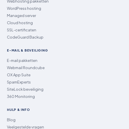
Webhosting pakketten
WordPress hosting
Managed server
Cloud hosting
SSL-certificaten
CodeGuard Backup
E-MAIL & BEVEILIGING
E-mail pakketten
Webmail Roundcube
OX App Suite
SpamExperts
SiteLock beveiliging
360 Monitoring
HULP & INFO
Blog
Veelgestelde vragen