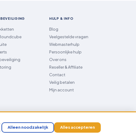
 BEVEILIGING
HULP & INFO
kketten
Blog
 Roundcube
Veelgestelde vragen
uite
Webmasterhulp
erts
Persoonlijke hulp
beveiliging
Over ons
toring
Reseller & Affiliate
Contact
Veilig betalen
Mijn account
AVG/GDPR
Groene hosting
NL & DE servers
Alleen noodzakelijk
Alles accepteren