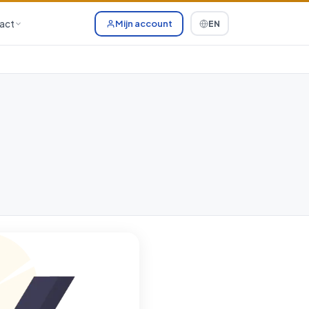
act
Mijn account
EN