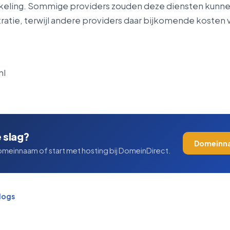
keling. Sommige providers zouden deze diensten kunn
ratie, terwijl andere providers daar bijkomende kosten 
nl
e slag?
Domeinn
omeinnaam of start met hosting bij DomeinDirect.
blogs