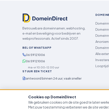
DOMEIN
Domeinna
Betrouwbare domeinnamen, webhosting,
Domeinn
e-mail en beveiliging voor bedrijven en
Domeinn
webprofessionals. Actief sinds 2007.
Anoniem 
Domeinn
BEL OF WHATSAPP
Alle exte
06 59121006
Invester
06 59121006
Looptijd
ma–vr 10:00–12:00 uur
STUUR EEN TICKET
antwoord binnen 24 uur, vaak sneller
Cookies op DomeinDirect
© 2007–2026 DomeinDirect · van Schuppenstraat 5, 5253DD N
We gebruiken cookies om de site goed te laten wer
Algemene voorwaarden
Helpdesk
Privacy- & cookiebeleid
M
Met jouw toestemming verbeteren we de site verder.