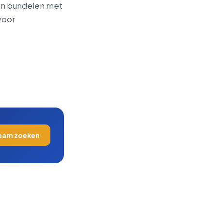
en bundelen met
voor
aam zoeken