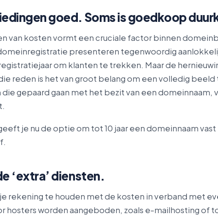
biedingen goed. Soms is goedkoop duur
en van kosten vormt een cruciale factor binnen domein
domeinregistratie presenteren tegenwoordig aanlokkeli
registratiejaar om klanten te trekken. Maar de hernieuw
die reden is het van groot belang om een volledig beeld
n die gepaard gaan met het bezit van een domeinnaam, v
t.
eeft je nu de optie om tot 10 jaar een domeinnaam vast
f.
de ‘extra’ diensten.
je rekening te houden met de kosten in verband met ev
or hosters worden aangeboden, zoals e-mailhosting of t