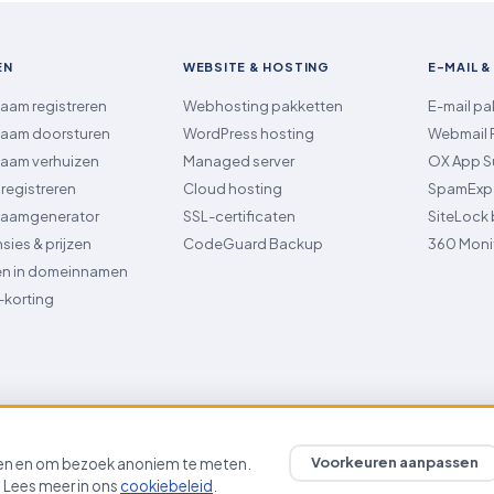
EN
WEBSITE & HOSTING
E-MAIL &
am registreren
Webhosting pakketten
E-mail pa
aam doorsturen
WordPress hosting
Webmail
aam verhuizen
Managed server
OX App S
registreren
Cloud hosting
SpamExp
aamgenerator
SSL-certificaten
SiteLock 
nsies & prijzen
CodeGuard Backup
360 Moni
en in domeinnamen
-korting
ieuwkuijk · Prijzen excl. BTW
Voorkeuren aanpassen
ken en om bezoek anoniem te meten.
elding illegale inhoud
Verlenging & annulering
Sitemap
Cookievoorkeuren
 Lees meer in ons
cookiebeleid
.