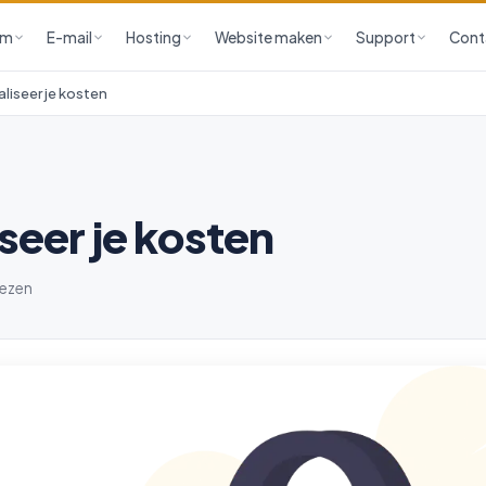
am
E-mail
Hosting
Website maken
Support
Cont
liseer je kosten
seer je kosten
lezen