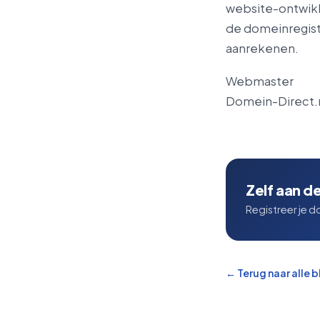
website-ontwik
de domeinregist
aanrekenen.
Webmaster
Domein-Direct.
Zelf aan d
Registreer je d
← Terug naar alle 