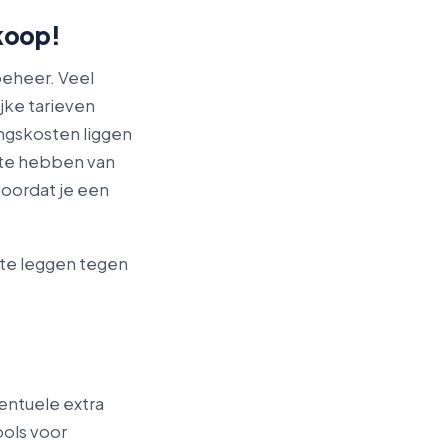
koop!
beheer. Veel
jke tarieven
ingskosten liggen
 te hebben van
oordat je een
 te leggen tegen
entuele extra
ools voor