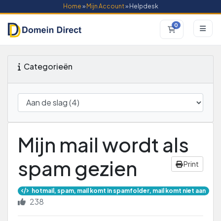
Home
»
Mijn Account
» Helpdesk
0
Winkelwagen
Categorieën
Mijn mail wordt als
spam gezien
Print
hotmail, spam, mail komt in spamfolder, mail komt niet aan
238