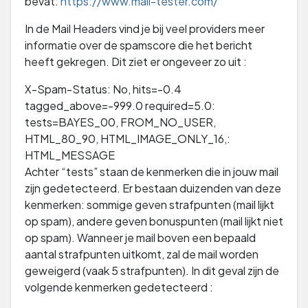
bevat:
https://www.mail-tester.com/
In de Mail Headers vind je bij veel providers meer
informatie over de spamscore die het bericht
heeft gekregen. Dit ziet er ongeveer zo uit :
X-Spam-Status: No, hits=-0.4
tagged_above=-999.0 required=5.0:
tests=BAYES_00, FROM_NO_USER,
HTML_80_90, HTML_IMAGE_ONLY_16,:
HTML_MESSAGE
Achter “tests” staan de kenmerken die in jouw mail
zijn gedetecteerd. Er bestaan duizenden van deze
kenmerken: sommige geven strafpunten (mail lijkt
op spam), andere geven bonuspunten (mail lijkt niet
op spam). Wanneer je mail boven een bepaald
aantal strafpunten uitkomt, zal de mail worden
geweigerd (vaak 5 strafpunten). In dit geval zijn de
volgende kenmerken gedetecteerd :