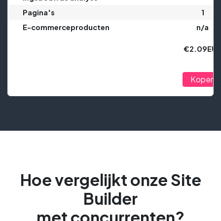
Pagina's
1
E-commerceproducten
n/a
€2.09EU
Kopen
Hoe vergelijkt onze Site
Builder
met concurrenten?