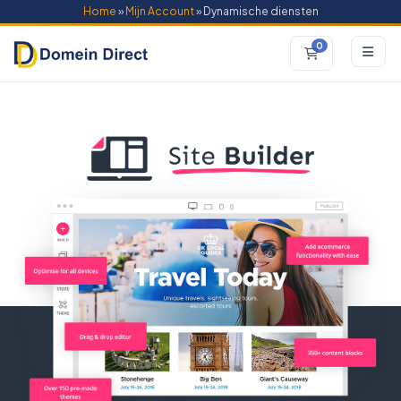
Home
»
Mijn Account
» Dynamische diensten
0
Winkelwagen