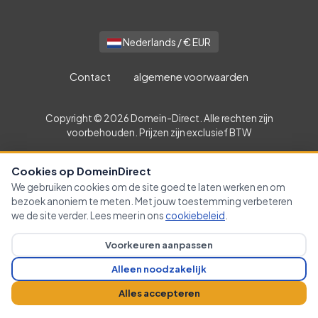
Nederlands / € EUR
Contact
algemene voorwaarden
Copyright © 2026 Domein-Direct. Alle rechten zijn
voorbehouden. Prijzen zijn exclusief BTW
Cookies op DomeinDirect
We gebruiken cookies om de site goed te laten werken en om
bezoek anoniem te meten. Met jouw toestemming verbeteren
we de site verder. Lees meer in ons
cookiebeleid
.
Voorkeuren aanpassen
Alleen noodzakelijk
Alles accepteren
Cookievoorkeuren