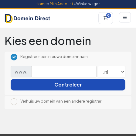
Home
»
Mijn Account
» Winkelwagen
0
Winkelwagen
Kies een domein
Registreer een nieuwe domeinnaam
www.
Controleer
Verhuis uw domein van een andere registrar