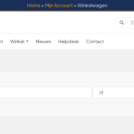
Home
»
Mijn Account
» Winkelwagen
nt
Winkel
Nieuws
Helpdesk
Contact