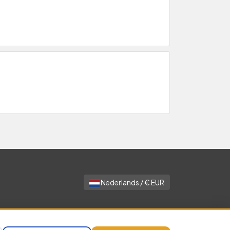
Nederlands / € EUR
clusief BTW