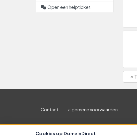
Open een helpticket
« 
Contact
algemene voorwaarden
Copyright 
Cookies op DomeinDirect