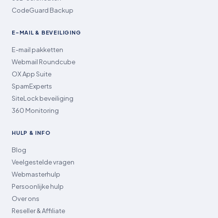
CodeGuard Backup
E-MAIL & BEVEILIGING
E-mail pakketten
Webmail Roundcube
OX App Suite
SpamExperts
SiteLock beveiliging
360 Monitoring
HULP & INFO
Blog
Veelgestelde vragen
Webmasterhulp
Persoonlijke hulp
Over ons
Reseller & Affiliate