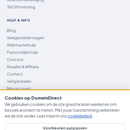
360 Monitoring
HULP & INFO
Blog
Veelgestelde vragen
Webmasterhulp
Persoonlijke hulp
Over ons
Reseller & Affiliate
Contact
Veilig betalen
Mijn account
Cookies op DomeinDirect
We gebruiken cookies om de site goed te laten werken en om
bezoek anoniem te meten. Met jouw toestemming verbeteren
© 2007–2026 DomeinDirect · van Schuppenstraat 5, 5253DD
we de site verder. Lees meer in ons
cookiebeleid
.
Nieuwkuijk · Prijzen excl. BTW
Algemene voorwaarden
Helpdesk
Privacy- & cookiebeleid
Voorkeuren aanpassen